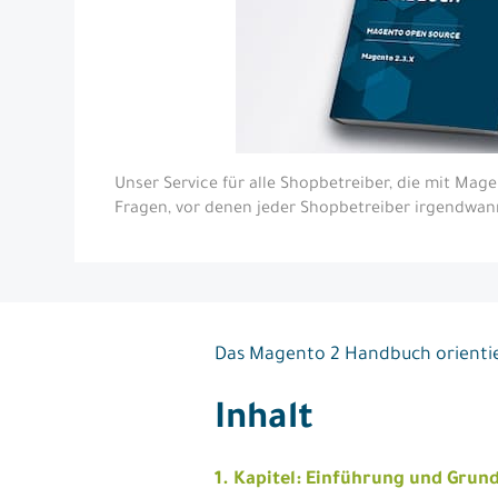
idealo Connector
Shopware
Online-Marketing
Aktuelles
Unser Service für alle Shopbetreiber, die mit Mag
Agentur
Fragen, vor denen jeder Shopbetreiber irgendwa
Blog
Kontakt
Das Magento 2 Handbuch orientier
Shop
Inhalt
1. Kapitel: Einführung und Grun