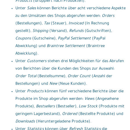
Products
(Gruppiert nach Produkten).
Unter
Sales
können Berichte über acht verschiedene Aspekte
zu den Umsätzen des Shops abgerufen werden:
Orders
(Bestellungen),
Tax
(Steuer),
Invoiced
(In Rechnung
gestellt),
Shipping
(Versand),
Refunds
(Gutschriften),
Coupons
(Gutscheine),
PayPal Settlement
(PayPal
Abwicklung) und
Braintree Settlement
(Braintree
Abwicklung).
Unter
Customers
stehen drei Möglichkeiten für das Abrufen
von Berichten über die Kunden des Shops zur Auswahl:
Order Total
(Bestellsumme),
Order Count
(Anzahl der
Bestellungen) und
New
(Neue Kunden).
Unter
Products
können fünf verschiedene Berichte über die
Produkte im Shop abgerufen werden:
Views
(Angesehene
Produkte),
Bestsellers
(Bestseller),
Low Stock
(Produkte mit
geringem Lagerbestand),
Ordered
(Bestellte Produkte) und
Downloads
(Heruntergeladene Produkte).
Unter
Statistics
können über
Refresh Statistics
die