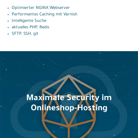
Optimierter NGINX Webserver
Performantes Caching mit Varnish
Intelligente Suche
aktuelles PHP, Redis
SFTP, SSH, git
Maximale Security im
Onlineshop-Hosting