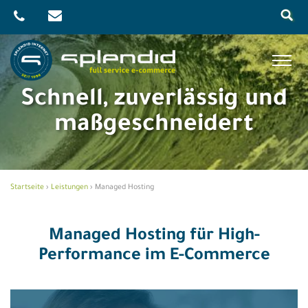
Skip
to
content
Menu
Schnell, zuverlässig und
Referenzen
maßgeschneidert
Leistungen
Agentur
Startseite
›
Leistungen
›
Managed Hosting
Blog
Kontakt
Managed Hosting für High-
Shop
Performance im E-Commerce