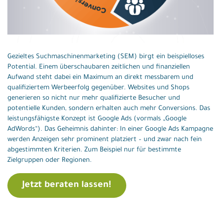
Newsletter-Marketing
Social-Media-Marketing
Videoproduktion
Marketing Automation
Konversionsoptimierung
Gezieltes Suchmaschinenmarketing (SEM) birgt ein beispielloses
Potential. Einem überschaubaren zeitlichen und finanziellen
Aktuelles
Aufwand steht dabei ein Maximum an direkt messbarem und
qualifiziertem Werbeerfolg gegenüber. Websites und Shops
Agentur
generieren so nicht nur mehr qualifizierte Besucher und
potentielle Kunden, sondern erhalten auch mehr Conversions. Das
Blog
leistungsfähigste Konzept ist Google Ads (vormals „Google
AdWords“). Das Geheimnis dahinter: In einer Google Ads Kampagne
Kontakt
werden Anzeigen sehr prominent platziert – und zwar nach fein
abgestimmten Kriterien. Zum Beispiel nur für bestimmte
Shop
Zielgruppen oder Regionen.
Jetzt beraten lassen!