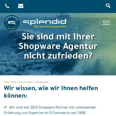
Skip
to
content
Menu
Sie sind mit Ihrer
Referenzen
Shopware Agentur
Leistungen
nicht zufrieden?
Magento
Shopware
Online-Marketing
Startseite
›
Leistungen
›
Shopware
Aktuelles
Wir wissen, wie wir Ihnen helfen
können:
Agentur
✔ Wir sind seit 2013 Shopware Partner mit umfassender
Magento
Erfahrung und Expertise im E-Commerce seit 1998.