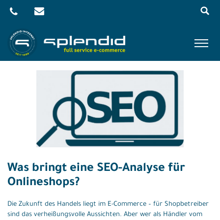
Menu
Skip
to
content
Referenzen
Leistungen
Agentur
Blog
Kontakt
Was bringt eine SEO-Analyse für
Shop
Onlineshops?
Die Zukunft des Handels liegt im E-Commerce – für Shopbetreiber
sind das verheißungsvolle Aussichten. Aber wer als Händler vom