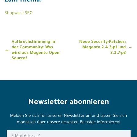
Zum Thema:
Shopware SEO
Beitragsnavigation
Aufbruchstimmung in
Neue Security-Patches:
der Community: Was
Magento 2.4.3-p1 und
wird aus Magento Open
2.3.7-p2
Source?
Newsletter abonnieren
Melden Sie sich für unseren Newsletter an und lassen Sie sich
monatlich über unsere neuesten Beiträge informieren!