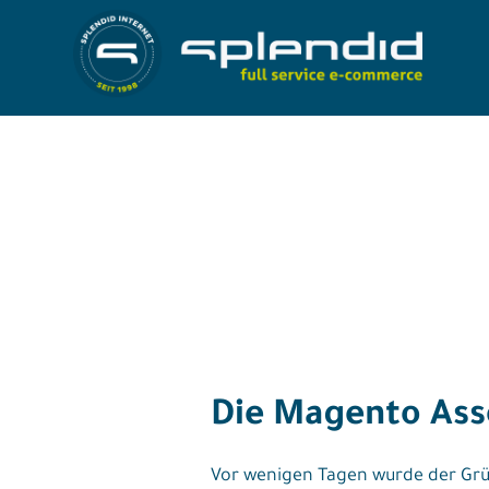
Skip
to
Referenzen
content
Leistungen
Agentur
Blog
Kontakt
Die Magento Ass
Shop
Vor wenigen Tagen wurde der Grün