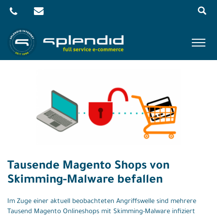
Menu
Skip
to
content
Referenzen
Leistungen
Agentur
Blog
Kontakt
Tausende Magento Shops von
Shop
Skimming-Malware befallen
Im Zuge einer aktuell beobachteten Angriffswelle sind mehrere
Tausend Magento Onlineshops mit Skimming-Malware infiziert