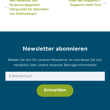
Beitragsnavigation
Was bedeutet das
Ende des Magento 1
Verpackungsgesetz
Supports steht fest
(VerpackG) für Betreiber
von Onlineshops?
Newsletter abonnieren
Melden Sie sich für unseren Newsletter an und lassen Sie sich
monatlich über unsere neuesten Beiträge informieren!