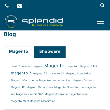
Skip
to
content
Menu
Startseite
›
Blog
Blog
Referenzen
Leistungen
Magento
Shopware
Agentur
Magento
idealo Connector Magento
magento 1
Magento 1 EoL
Blog
magento 2
magento 2.3
magento 2.4
Magento Association
Kontakt
Magento Commerce
Magento commerce cloud
Magento Connect
Magento DE
Magento Marketplace
Magento Open Source
magento
Shop
seo
Magento summit 2021
Magento-Extension
magento1
meet
magento
Meet Magento Association