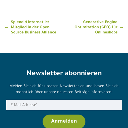
Beitragsnavigation
Splendid Internet ist
Generative Engine
Mitglied in der Open
Optimization (GEO) für
Source Business Alliance
Onlineshops
Newsletter abonnieren
Melden Sie sich für unseren Newsletter an und lassen Sie sich
monatlich über unsere neuesten Beiträge informieren!