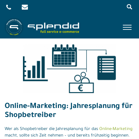
Menu
Skip
to
content
Referenzen
Leistungen
Agentur
Blog
Kontakt
Online-Marketing: Jahresplanung für
Shop
Shopbetreiber
Wer als Shopbetreiber die Jahresplanung für das
Online-Marketing
macht, sollte sich Zeit nehmen – und bereits frühzeitig beginnen.