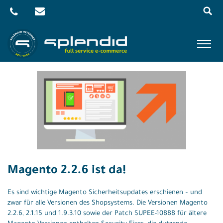
Menu
Skip
to
content
Referenzen
Leistungen
Agentur
Blog
Kontakt
Magento 2.2.6 ist da!
Shop
Es sind wichtige Magento Sicherheitsupdates erschienen – und
zwar für alle Versionen des Shopsystems. Die Versionen Magento
2.2.6, 2.1.15 und 1.9.3.10 sowie der Patch SUPEE-10888 für ältere