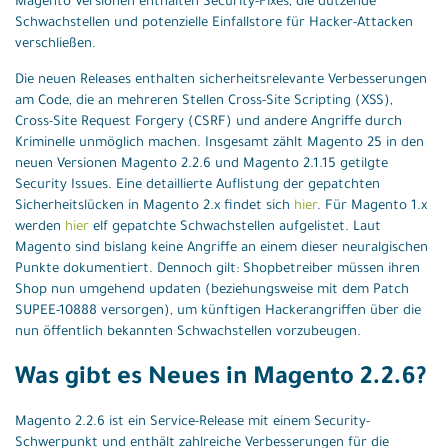
Magento Versionen enthalten Security-Fixes, die dutzende
Schwachstellen und potenzielle Einfallstore für Hacker-Attacken
verschließen.
Die neuen Releases enthalten sicherheitsrelevante Verbesserungen
am Code, die an mehreren Stellen Cross-Site Scripting (XSS),
Cross-Site Request Forgery (CSRF) und andere Angriffe durch
Kriminelle unmöglich machen. Insgesamt zählt Magento 25 in den
neuen Versionen Magento 2.2.6 und Magento 2.1.15 getilgte
Security Issues. Eine detaillierte Auflistung der gepatchten
Sicherheitslücken in Magento 2.x findet sich
hier
. Für Magento 1.x
werden
hier
elf gepatchte Schwachstellen aufgelistet. Laut
Magento sind bislang keine Angriffe an einem dieser neuralgischen
Punkte dokumentiert. Dennoch gilt: Shopbetreiber müssen ihren
Shop nun umgehend updaten (beziehungsweise mit dem Patch
SUPEE-10888 versorgen), um künftigen Hackerangriffen über die
nun öffentlich bekannten Schwachstellen vorzubeugen.
Was gibt es Neues in Magento 2.2.6?
Magento 2.2.6 ist ein Service-Release mit einem Security-
Schwerpunkt und enthält zahlreiche Verbesserungen für die