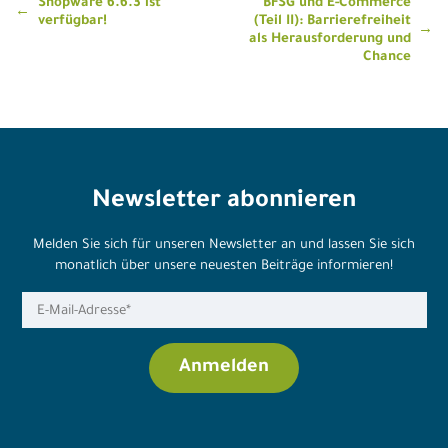
Beitragsnavigation
Shopware 6.6.3 ist
BFSG und E-Commerce
verfügbar!
(Teil II): Barrierefreiheit
als Herausforderung und
Chance
Newsletter abonnieren
Melden Sie sich für unseren Newsletter an und lassen Sie sich
monatlich über unsere neuesten Beiträge informieren!