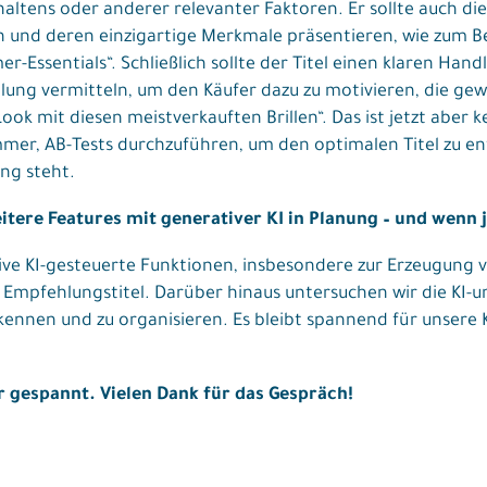
altens oder anderer relevanter Faktoren. Er sollte auch die 
nd deren einzigartige Merkmale präsentieren, wie zum Beis
Essentials“. Schließlich sollte der Titel einen klaren Han
ung vermitteln, um den Käufer dazu zu motivieren, die gewü
ook mit diesen meistverkauften Brillen“. Das ist jetzt aber 
er, AB-Tests durchzuführen, um den optimalen Titel zu en
ng steht.
itere Features mit generativer KI in Planung – und wenn j
ive KI-gesteuerte Funktionen, insbesondere zur Erzeugung 
Empfehlungstitel. Darüber hinaus untersuchen wir die KI-u
rkennen und zu organisieren. Es bleibt spannend für unsere
hr gespannt. Vielen Dank für das Gespräch!