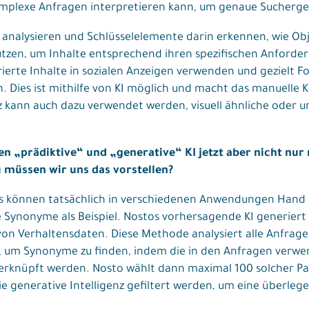
omplexe Anfragen interpretieren kann, um genaue Suchergebn
er analysieren und Schlüsselelemente darin erkennen, wie Ob
tzen, um Inhalte entsprechend ihren spezifischen Anforder
erte Inhalte in sozialen Anzeigen verwenden und gezielt F
Dies ist mithilfe von KI möglich und macht das manuelle Ku
enz kann auch dazu verwendet werden, visuell ähnliche oder 
en „prädiktive“ und „generative“ KI jetzt aber nicht nur
u müssen wir uns das vorstellen?
s können tatsächlich in verschiedenen Anwendungen Hand 
 Synonyme als Beispiel. Nostos vorhersagende KI generier
on Verhaltensdaten. Diese Methode analysiert alle Anfrage
, um Synonyme zu finden, indem die in den Anfragen verw
rknüpft werden. Nosto wählt dann maximal 100 solcher Paa
 generative Intelligenz gefiltert werden, um eine überlege