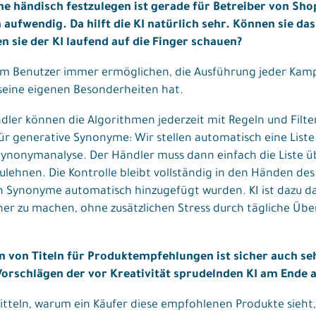
e händisch festzulegen ist gerade für Betreiber von Sh
aufwendig. Da hilft die KI natürlich sehr. Können sie da
n sie der KI laufend auf die Finger schauen?
dem Benutzer immer ermöglichen, die Ausführung jeder Kamp
 seine eigenen Besonderheiten hat.
dler können die Algorithmen jederzeit mit Regeln und Filte
für generative Synonyme: Wir stellen automatisch eine Lis
ynonymanalyse. Der Händler muss dann einfach die Liste 
lehnen. Die Kontrolle bleibt vollständig in den Händen des
 Synonyme automatisch hinzugefügt wurden. KI ist dazu da,
her zu machen, ohne zusätzlichen Stress durch tägliche Übe
 von Titeln für Produktempfehlungen ist sicher auch seh
 Vorschlägen der vor Kreativität sprudelnden KI am Ende
rmitteln, warum ein Käufer diese empfohlenen Produkte sieht,