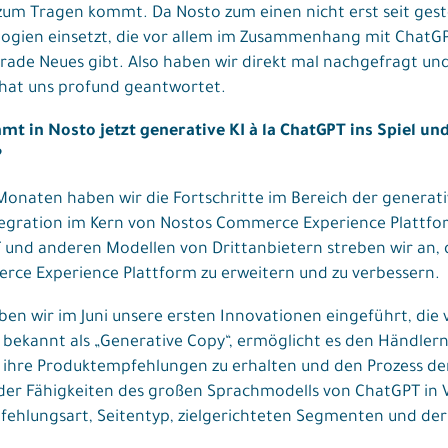
 zum Tragen kommt. Da Nosto zum einen nicht erst seit gest
gien einsetzt, die vor allem im Zusammenhang mit ChatGPT 
gerade Neues gibt. Also haben wir direkt mal nachgefragt u
 hat uns profund geantwortet.
 in Nosto jetzt generative KI à la ChatGPT ins Spiel u
?
Monaten haben wir die Fortschritte im Bereich der generati
egration im Kern von Nostos Commerce Experience Plattform
und anderen Modellen von Drittanbietern streben wir an, 
rce Experience Plattform zu erweitern und zu verbessern.
en wir im Juni unsere ersten Innovationen eingeführt, die 
e, bekannt als „Generative Copy“, ermöglicht es den Händle
 ihre Produktempfehlungen zu erhalten und den Prozess der
g der Fähigkeiten des großen Sprachmodells von ChatGPT in
pfehlungsart, Seitentyp, zielgerichteten Segmenten und der