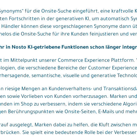
Synonyms“ für die Onsite-Suche eingeführt, eine kraftvolle
en Fortschritten in der generativen KI, um automatisch Sy
n. Händler können diese vorgeschlagenen Synonyme dann üb
elos die Onsite-Suche für ihre Kunden feinjustieren und ve
hr in Nosto KI-getriebene Funktionen schon länger integr
eht im Mittelpunkt unserer Commerce Experience Plattform. 
logien, die verschiedene Bereiche der Customer Experienc
rhersagende, semantische, visuelle und generative Technol
nn riesige Mengen an Kundenverhaltens- und Transaktionsd
ten sowie Vorlieben von Kunden vorherzusagen. Marken und
Kunden im Shop zu verbessern, indem sie verschiedene Algor
en Berührungspunkten wie Onsite-Seiten, E-Mails und meh
arauf ausgelegt, Marken dabei zu helfen, die Kluft zwische
brücken. Sie spielt eine bedeutende Rolle bei der Verbesse