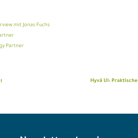
erview mit Jonas Fuchs
artner
gy Partner
n
Hyvä UI: Praktisch
!