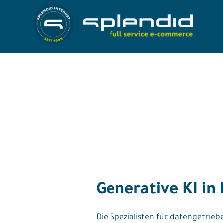
Skip
to
Referenzen
content
Leistungen
Agentur
Blog
Kontakt
Generative KI in
Shop
Die Spezialisten für datengetrie