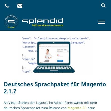
Menu
Skip
to
content
Referenzen
Leistungen
Agentur
Blog
Kontakt
Deutsches Sprachpaket für Magento
Shop
2.1.7
An vielen Stellen der Layouts im Admin-Panel waren mit dem
deutschen Sprachpaket zum Release von
Magento 2.1
neue