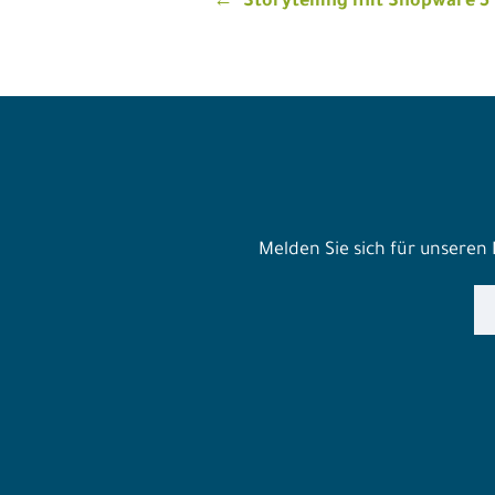
Beitragsnavigatio
Storytelling mit Shopware 5
Melden Sie sich für unseren