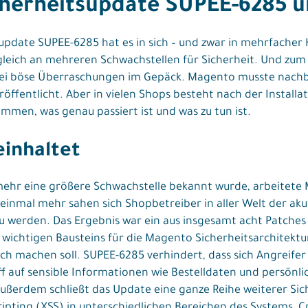
herheitsupdate SUPEE-6285 u
pdate SUPEE-6285 hat es in sich – und zwar in mehrfacher H
gleich an mehreren Schwachstellen für Sicherheit. Und zum 
zwei böse Überraschungen im Gepäck. Magento musste nachb
öffentlicht. Aber in vielen Shops besteht nach der Installa
mmen, was genau passiert ist und was zu tun ist.
inhaltet
ehr eine größere Schwachstelle bekannt wurde, arbeitete
einmal mehr sahen sich Shopbetreiber in aller Welt der aku
zu werden. Das Ergebnis war ein aus insgesamt acht Patche
s wichtigen Bausteins für die Magento Sicherheitsarchitektu
 machen soll. SUPEE-6285 verhindert, dass sich Angreifer
ff auf sensible Informationen wie Bestelldaten und persönl
ßerdem schließt das Update eine ganze Reihe weiterer Sich
pting (XSS) in unterschiedlichen Bereichen des Systems, C