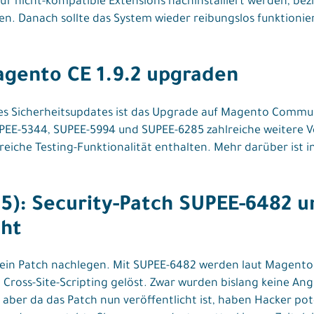
ür nicht-kompatible Extensions nachinstalliert werden, be
anach sollte das System wieder reibungslos funktionieren
agento CE 1.9.2 upgraden
 des Sicherheitsupdates ist das Upgrade auf Magento Communi
PEE-5344, SUPEE-5994 und SUPEE-6285 zahlreiche weitere V
iche Testing-Funktionalität enthalten. Mehr darüber ist 
5): Security-Patch SUPEE-6482 
cht
in Patch nachlegen. Mit SUPEE-6482 werden laut Magento
 Cross-Site-Scripting gelöst. Zwar wurden bislang keine A
 aber da das Patch nun veröffentlicht ist, haben Hacker pote