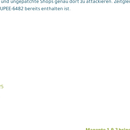
ren und ungepatchte Shops genau dort zu attackieren. Zeitg
SUPEE-6482 bereits enthalten ist.
25
5