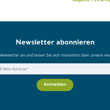
n
Magento 1.9.2 brin
Newsletter abonnieren
 Newsletter an und lassen Sie sich monatlich über unsere n