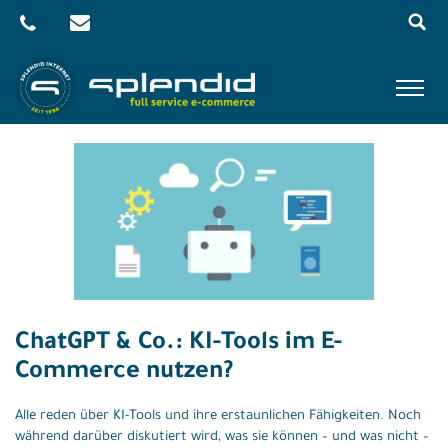
Menu
Skip
to
content
Referenzen
Leistungen
Agentur
Blog
Kontakt
ChatGPT & Co.: KI-Tools im E-
Shop
Commerce nutzen?
Alle reden über KI-Tools und ihre erstaunlichen Fähigkeiten. Noch
während darüber diskutiert wird, was sie können – und was nicht –