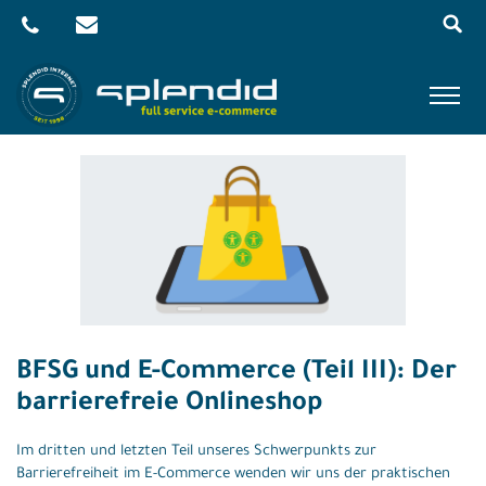
Menu
Skip
to
content
Referenzen
Leistungen
Agentur
Blog
Kontakt
BFSG und E-Commerce (Teil III): Der
Shop
barrierefreie Onlineshop
Im dritten und letzten Teil unseres Schwerpunkts zur
Barrierefreiheit im E-Commerce wenden wir uns der praktischen