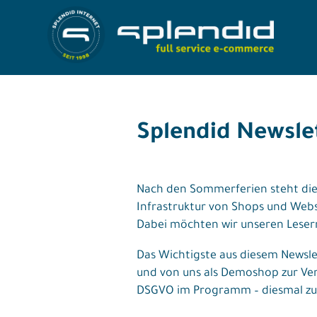
Skip
to
Referenzen
content
Splendid Newsle
Leistungen
Agentur
Nach den Sommerferien steht die V
Infrastruktur von Shops und Webs
Blog
Dabei möchten wir unseren Lesern 
Kontakt
Das Wichtigste aus diesem Newsle
und von uns als Demoshop zur Ve
Shop
DSGVO im Programm – diesmal zu 