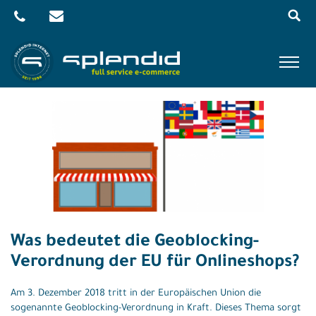
Menu
Skip
to
content
Referenzen
Leistungen
Agentur
Blog
Kontakt
Was bedeutet die Geoblocking-
Shop
Verordnung der EU für Onlineshops?
Am 3. Dezember 2018 tritt in der Europäischen Union die
sogenannte Geoblocking-Verordnung in Kraft. Dieses Thema sorgt