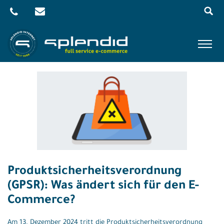
Menu
Skip
to
content
Referenzen
Leistungen
Agentur
Blog
Kontakt
Produktsicherheitsverordnung
Shop
(GPSR): Was ändert sich für den E-
Commerce?
Am 13. Dezember 2024 tritt die Produktsicherheitsverordnung