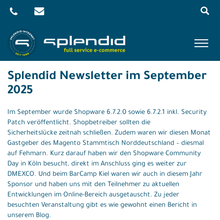
Menu
Skip
to
content
Referenzen
Splendid Newsletter im September
2025
Leistungen
Im September wurde Shopware 6.7.2.0 sowie 6.7.2.1 inkl. Security
Agentur
Patch veröffentlicht. Shopbetreiber sollten die
Sicherheitslücke zeitnah schließen. Zudem waren wir diesen Monat
Blog
Gastgeber des Magento Stammtisch Norddeutschland – diesmal
auf Fehmarn. Kurz darauf haben wir den Shopware Community
Kontakt
Day in Köln besucht, direkt im Anschluss ging es weiter zur
DMEXCO. Und beim BarCamp Kiel waren wir auch in diesem Jahr
Shop
Sponsor und haben uns mit den Teilnehmer zu aktuellen
Entwicklungen im Online-Bereich ausgetauscht. Zu jeder
besuchten Veranstaltung gibt es wie gewohnt einen Bericht in
unserem Blog.