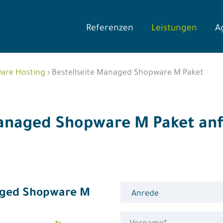
Referenzen
Leistungen
A
are Hosting
›
Bestellseite Managed Shopware M Paket
Managed Shopware M Paket anf
ged Shopware M