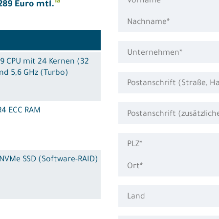
1a
289 Euro mtl.
 i9 CPU mit 24 Kernen (32
nd 5,6 GHz (Turbo)
R4 ECC RAM
B NVMe SSD (Software-RAID)