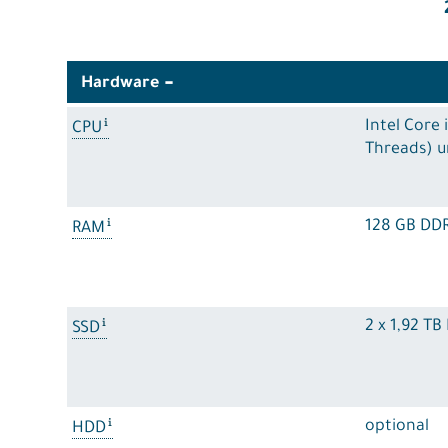
Hardware
Intel Core
CPU
Threads) u
128 GB DD
RAM
2 x 1,92 T
SSD
optional
HDD