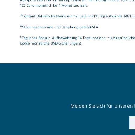
Aufspüren von Performanceproblemen im Programmcode. 100 Euro m
125 Euro monatlich bei 1 Monat Laufzeit.
3
Content Delivery Network; einmalige Einrichtungsaufwände 148 Eu
4
Störungsannahme und Behebung gemäß SLA.
5
Tägliches Backup, Aufbewahrung 14 Tage; optional bis zu stündlic
sowie monatliche DVD-Sicherungen).
Melden Sie sich für unseren