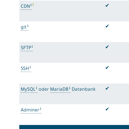
3
✔
CDN
✔
git
✔
SFTP
✔
SSH
✔
MySQL
oder
MariaDB
Datenbank
✔
Adminer