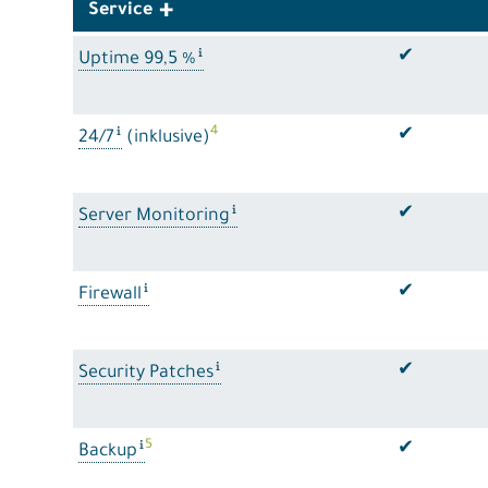
Service
✔
Uptime 99,5 %
4
✔
24/7
(inklusive)
✔
Server Monitoring
✔
Firewall
✔
Security Patches
5
✔
Backup