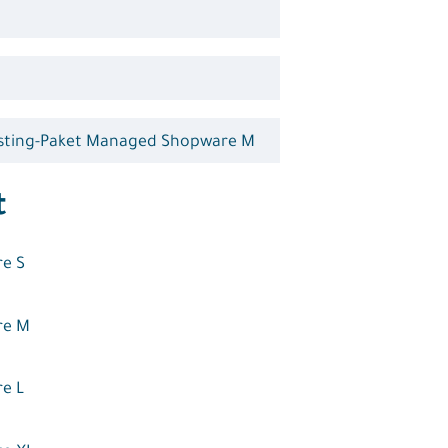
t
e S
re M
e L