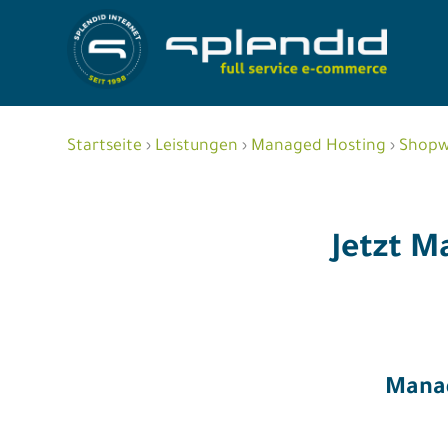
Skip
to
Startseite
›
Leistungen
›
Managed Hosting
›
Shopw
Referenzen
content
Leistungen
Jetzt 
Agentur
Blog
Kontakt
Mana
Shop