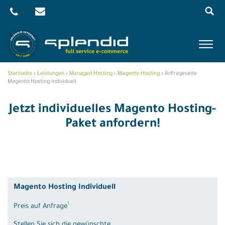
Menu
Skip
Startseite
›
Leistungen
›
Managed Hosting
›
Magento Hosting
›
Anfrageseite
Referenzen
to
Magento Hosting individuell
content
Leistungen
Jetzt individuelles Magento Hosting-
Agentur
Paket anfordern!
Blog
Kontakt
Shop
Magento Hosting Individuell
1
Preis auf Anfrage
Stellen Sie sich die gewünschte