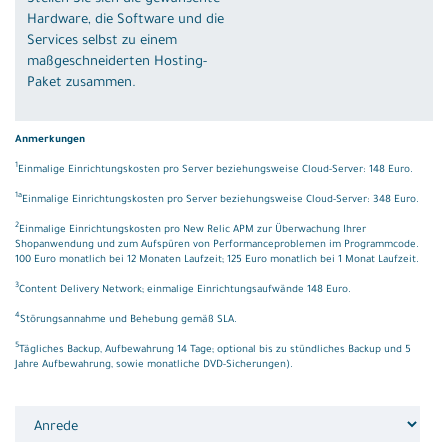
Hardware, die Software und die
Services selbst zu einem
maßgeschneiderten Hosting-
Paket zusammen.
Anmerkungen
1
Einmalige Einrichtungskosten pro
Server
beziehungsweise
Cloud-Server
: 148 Euro.
1a
Einmalige Einrichtungskosten pro
Server
beziehungsweise
Cloud-Server
: 348 Euro.
2
Einmalige Einrichtungskosten pro New Relic APM zur Überwachung Ihrer
Shopanwendung und zum Aufspüren von Performanceproblemen im Programmcode.
100 Euro monatlich bei 12 Monaten Laufzeit; 125 Euro monatlich bei 1 Monat Laufzeit.
3
Content Delivery Network; einmalige Einrichtungsaufwände 148 Euro.
4
Störungsannahme und Behebung gemäß SLA.
5
Tägliches Backup, Aufbewahrung 14 Tage; optional bis zu stündliches Backup und 5
Jahre Aufbewahrung, sowie monatliche DVD-Sicherungen).