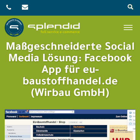
Skip
to
content
Menu
Maßgeschneiderte Social
Referenzen
Media Lösung: Facebook
Leistungen
App für eu-
Agentur
baustoffhandel.de
Blog
(Wirbau GmbH)
Kontakt
Shop