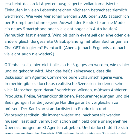
erscheint das an KI-Agenten ausgelagerte, vollautomatisierte
Einkaufen in vielen Lebensbereichen nüchtern betrachtet ziemlich
weltfremd. Wie viele Menschen werden 2030 oder 2035 tatsächlich
per Prompt und ohne eigene Auswahl der Produkte online Mode,
ein neues Smartphone oder vielleicht sogar ein Auto kaufen?
Vermutlich fast niemand. Wird bis dahin eventuell der eine oder die
andere gleich die gesamte Urlaubsplanung mit allen Buchungen an
ChatGPT delegieren? Eventuell. (Aber – je nach Ergebnis – danach
vielleicht auch nie wieder?)
Offenbar sollte hier nicht alles so heiß gegessen werden, wie es hier
und da gekocht wird. Aber das heißt keineswegs, dass die
Diskussion um Agentic Commerce pure Schaumschlägerei wäre.
Immerhin gibt es durchaus realistische Szenarien, in denen sehr
viele Menschen gern darauf verzichten würden, mühsam Anbieter,
Produkte, Preise, Versandkonditionen, Retourenregelungen und die
Bedingungen für die jeweilige Händlergarantie vergleichen zu
müssen. Der Kauf von standardisierten Produkten und
Verbrauchsartikeln, die immer wieder mal nachbestellt werden
müssen, lässt sich vermutlich schon sehr bald ohne unangenehme
Überraschungen an KI-Agenten abgeben. Und dadurch dürfte sich